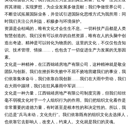
挥其潜能，实现梦想，为企业发展多做贡献；我们争做世界公司，
不断尝试拓展国际业务，并尝试引进国际化思维方式为我所用：同
时我们关注公共利益，积极参与环境保护。
资源是会枯竭的，唯有文化才会生生不息。一切科技产品都是人类
智慧创造的。我们没有可以依存的自然资源，唯有在人的头脑中创
造出奇迹。精神是可以转化为物质的。这里的文化，不仅仅包含知
识、技术管理、情操……，也包含了一切促进生产力发展的无形因
素。
文化是一种精神，在江西锦靖房地产有限公司，这种精神就是敬业
团队与创新。我们在挫折和失败中不屈不挠地营建我们的事业，我
们依靠集体奋斗，我们依靠自我创新……我们在大雨中劳动，我们
在大雨中踢球，我们在狂风暴雨中军训……
文化是一种力量，江西锦靖房地产有限公司制度完善，但我们却丝
毫不弱视文化对于一个人组织行为的作用。我们把组织文化看作是
非常重要的道德力量，有时甚至是根本性的和决定性的。所以，我
们总是"兵马未动，文化先行"。我们依靠既有的组织文化去选择人，
也依靠它去影响人，改变人，约束人。文化就是我们的灵魂。